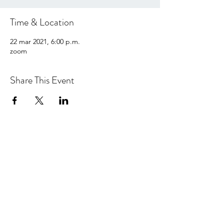
Time & Location
22 mar 2021, 6:00 p.m.
zoom
Share This Event
hello@centralcoastcn.org
Apartado de correos 2356
Pismo Beach, CA 93449
© 2021 por Central Coast Childbirth Network,
INC
EIN / Número de identificación fiscal:
84-
4846452