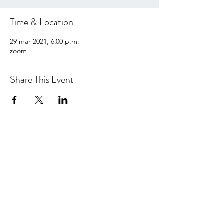
Time & Location
29 mar 2021, 6:00 p.m.
zoom
Share This Event
hello@centralcoastcn.org
Apartado de correos 2356
Pismo Beach, CA 93449
© 2021 por Central Coast Childbirth Network,
INC
EIN / Número de identificación fiscal:
84-
4846452