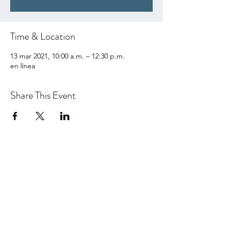
Time & Location
13 mar 2021, 10:00 a.m. – 12:30 p.m.
en línea
Share This Event
hello@centralcoastcn.org
Apartado de correos 2356
Pismo Beach, CA 93449
© 2021 por Central Coast Childbirth Network,
INC
EIN / Número de identificación fiscal:
84-