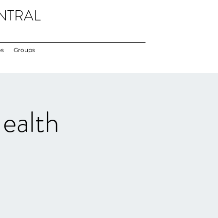
NTRAL
os
Groups
ealth