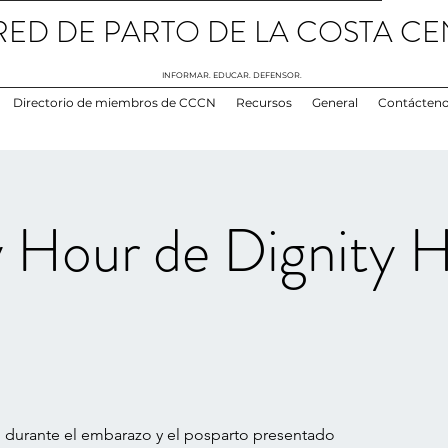
RED DE PARTO DE LA COSTA CE
INFORMAR. EDUCAR. DEFENSOR.
Directorio de miembros de CCCN
Recursos
General
Contácten
our de Dignity H
 durante el embarazo y el posparto presentado