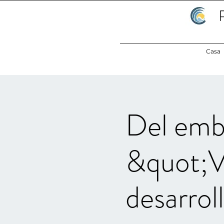
Casa
Del emba
&quot;V
desarrol